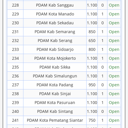
228
PDAM Kab Sanggau
1.100
0
Open
229
PDAM Kota Manado
1.100
1
Open
230
PDAM Kab Sekadau
1.100
0
Open
231
PDAM Kab Semarang
850
1
Open
232
PDAM Kab Serang
650
1
Open
233
PDAM Kab Sidoarjo
800
1
Open
234
PDAM Kota Mojokerto
1.100
1
Open
235
PDAM Kab Sikka
1.100
0
Open
236
PDAM Kab Simalungun
1.100
1
Open
237
PDAM Kota Padang
950
0
Open
238
PDAM Kab Sinjai
1.100
1
Open
239
PDAM Kota Pasuruan
1.100
1
Open
240
PDAM Kab Sintang
1.100
0
Open
241
PDAM Kota Pematang Siantar
750
1
Open