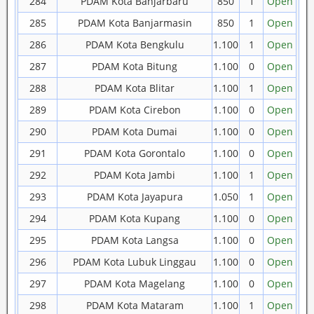
284
PDAM Kota Banjarbaru
850
1
Open
285
PDAM Kota Banjarmasin
850
1
Open
286
PDAM Kota Bengkulu
1.100
1
Open
287
PDAM Kota Bitung
1.100
0
Open
288
PDAM Kota Blitar
1.100
1
Open
289
PDAM Kota Cirebon
1.100
0
Open
290
PDAM Kota Dumai
1.100
0
Open
291
PDAM Kota Gorontalo
1.100
0
Open
292
PDAM Kota Jambi
1.100
1
Open
293
PDAM Kota Jayapura
1.050
1
Open
294
PDAM Kota Kupang
1.100
0
Open
295
PDAM Kota Langsa
1.100
0
Open
296
PDAM Kota Lubuk Linggau
1.100
0
Open
297
PDAM Kota Magelang
1.100
0
Open
298
PDAM Kota Mataram
1.100
1
Open