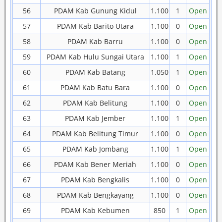
56
PDAM Kab Gunung Kidul
1.100
1
Open
57
PDAM Kab Barito Utara
1.100
0
Open
58
PDAM Kab Barru
1.100
0
Open
59
PDAM Kab Hulu Sungai Utara
1.100
1
Open
60
PDAM Kab Batang
1.050
1
Open
61
PDAM Kab Batu Bara
1.100
0
Open
62
PDAM Kab Belitung
1.100
0
Open
63
PDAM Kab Jember
1.100
1
Open
64
PDAM Kab Belitung Timur
1.100
0
Open
65
PDAM Kab Jombang
1.100
1
Open
66
PDAM Kab Bener Meriah
1.100
0
Open
67
PDAM Kab Bengkalis
1.100
0
Open
68
PDAM Kab Bengkayang
1.100
0
Open
69
PDAM Kab Kebumen
850
1
Open