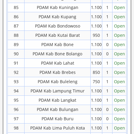
85
PDAM Kab Kuningan
1.100
1
Open
86
PDAM Kab Kupang
1.100
1
Open
87
PDAM Kab Bondowoso
1.100
1
Open
88
PDAM Kab Kutai Barat
950
1
Open
89
PDAM Kab Bone
1.100
0
Open
90
PDAM Kab Bone Bolango
1.100
0
Open
91
PDAM Kab Lahat
1.100
1
Open
92
PDAM Kab Brebes
850
1
Open
93
PDAM Kab Buleleng
750
1
Open
94
PDAM Kab Lampung Timur
1.100
1
Open
95
PDAM Kab Langkat
1.100
1
Open
96
PDAM Kab Bulungan
1.100
0
Open
97
PDAM Kab Buru
1.100
0
Open
98
PDAM Kab Lima Puluh Kota
1.100
1
Open