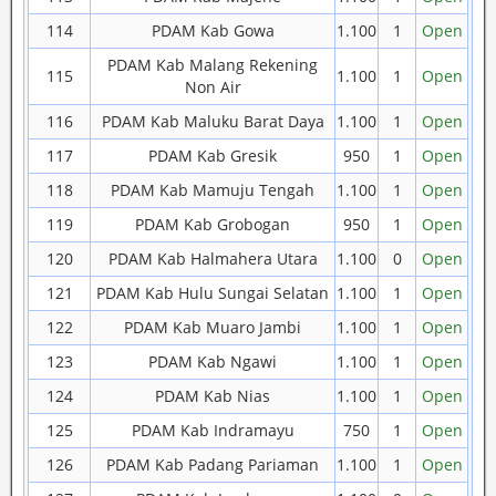
114
PDAM Kab Gowa
1.100
1
Open
PDAM Kab Malang Rekening
115
1.100
1
Open
Non Air
116
PDAM Kab Maluku Barat Daya
1.100
1
Open
117
PDAM Kab Gresik
950
1
Open
118
PDAM Kab Mamuju Tengah
1.100
1
Open
119
PDAM Kab Grobogan
950
1
Open
120
PDAM Kab Halmahera Utara
1.100
0
Open
121
PDAM Kab Hulu Sungai Selatan
1.100
1
Open
122
PDAM Kab Muaro Jambi
1.100
1
Open
123
PDAM Kab Ngawi
1.100
1
Open
124
PDAM Kab Nias
1.100
1
Open
125
PDAM Kab Indramayu
750
1
Open
126
PDAM Kab Padang Pariaman
1.100
1
Open