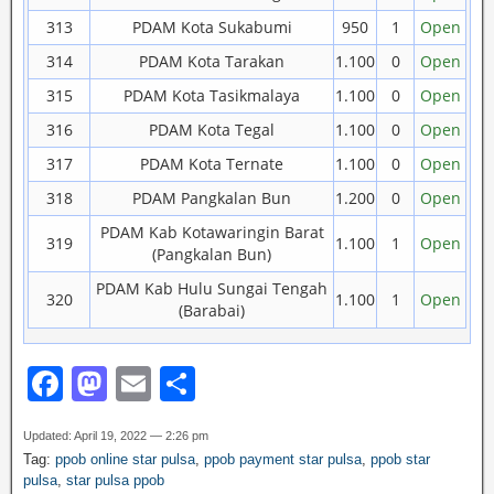
313
PDAM Kota Sukabumi
950
1
Open
314
PDAM Kota Tarakan
1.100
0
Open
315
PDAM Kota Tasikmalaya
1.100
0
Open
316
PDAM Kota Tegal
1.100
0
Open
317
PDAM Kota Ternate
1.100
0
Open
318
PDAM Pangkalan Bun
1.200
0
Open
PDAM Kab Kotawaringin Barat
319
1.100
1
Open
(Pangkalan Bun)
PDAM Kab Hulu Sungai Tengah
320
1.100
1
Open
(Barabai)
F
M
E
S
a
a
m
h
Updated: April 19, 2022 — 2:26 pm
c
st
ail
ar
Tag:
ppob online star pulsa
,
ppob payment star pulsa
,
ppob star
e
o
e
pulsa
,
star pulsa ppob