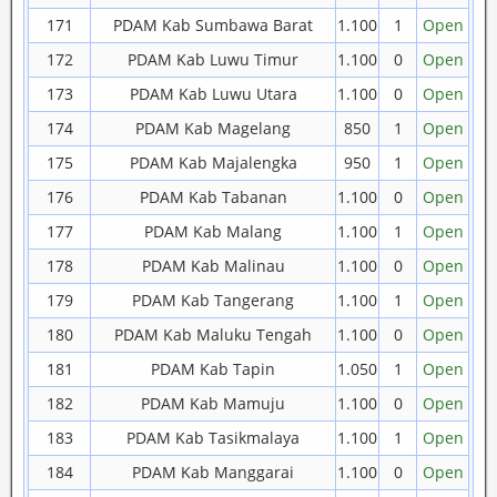
171
PDAM Kab Sumbawa Barat
1.100
1
Open
172
PDAM Kab Luwu Timur
1.100
0
Open
173
PDAM Kab Luwu Utara
1.100
0
Open
174
PDAM Kab Magelang
850
1
Open
175
PDAM Kab Majalengka
950
1
Open
176
PDAM Kab Tabanan
1.100
0
Open
177
PDAM Kab Malang
1.100
1
Open
178
PDAM Kab Malinau
1.100
0
Open
179
PDAM Kab Tangerang
1.100
1
Open
180
PDAM Kab Maluku Tengah
1.100
0
Open
181
PDAM Kab Tapin
1.050
1
Open
182
PDAM Kab Mamuju
1.100
0
Open
183
PDAM Kab Tasikmalaya
1.100
1
Open
184
PDAM Kab Manggarai
1.100
0
Open