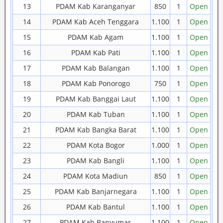
13
PDAM Kab Karanganyar
850
1
Open
14
PDAM Kab Aceh Tenggara
1.100
1
Open
15
PDAM Kab Agam
1.100
1
Open
16
PDAM Kab Pati
1.100
1
Open
17
PDAM Kab Balangan
1.100
1
Open
18
PDAM Kab Ponorogo
750
1
Open
19
PDAM Kab Banggai Laut
1.100
1
Open
20
PDAM Kab Tuban
1.100
1
Open
21
PDAM Kab Bangka Barat
1.100
1
Open
22
PDAM Kota Bogor
1.000
1
Open
23
PDAM Kab Bangli
1.100
1
Open
24
PDAM Kota Madiun
850
1
Open
25
PDAM Kab Banjarnegara
1.100
1
Open
26
PDAM Kab Bantul
1.100
1
Open
27
PDAM Kab Banyumas
1.100
1
Open