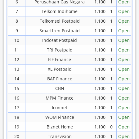
6
Perusahaan Gas Negara
1.100
1
Open
7
Telkom Indihome
1.100
1
Open
8
Telkomsel Postpaid
1.100
1
Open
9
Smartfren Postpaid
1.100
1
Open
10
Indosat Postpaid
1.100
1
Open
11
TRI Postpaid
1.100
1
Open
12
FIF Finance
1.100
1
Open
13
XL Postpaid
1.100
1
Open
14
BAF Finance
1.100
1
Open
15
CBN
1.100
1
Open
16
MPM Finance
1.100
1
Open
17
Iconnet
1.100
1
Open
18
WOM Finance
1.100
1
Open
19
Biznet Home
1.100
0
Open
20
Transvision
1.100
1
Open