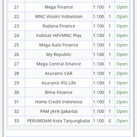
21
Mega Finance
1.100
1
Open
22
MNC Vision/ Indovision
1.100
1
Open
23
Radana Finance
1.100
1
Open
24
Indosat HIFI/MNC Play
1.100
1
Open
25
Mega Auto Finance
1.100
1
Open
26
My Republic
1.100
1
Open
27
Mega Central Finance
1.100
1
Open
28
Asuransi CAR
1.100
1
Open
29
Asuransi IFG Life
1.100
1
Open
30
Bima Finance
1.100
1
Open
31
Home Credit Indonesia
1.100
1
Open
32
PAM JAYA (Jakarta)
1.100
1
Open
33
PERUMDAM Kota Tanjungbalai
1.100
0
Open