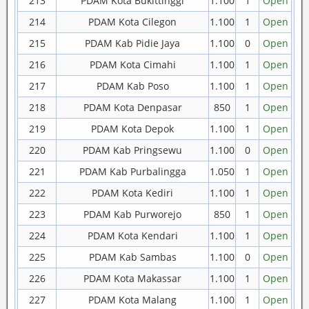
213
PDAM Kota Bukittinggi
1.100
1
Open
214
PDAM Kota Cilegon
1.100
1
Open
215
PDAM Kab Pidie Jaya
1.100
0
Open
216
PDAM Kota Cimahi
1.100
1
Open
217
PDAM Kab Poso
1.100
1
Open
218
PDAM Kota Denpasar
850
1
Open
219
PDAM Kota Depok
1.100
1
Open
220
PDAM Kab Pringsewu
1.100
0
Open
221
PDAM Kab Purbalingga
1.050
1
Open
222
PDAM Kota Kediri
1.100
1
Open
223
PDAM Kab Purworejo
850
1
Open
224
PDAM Kota Kendari
1.100
1
Open
225
PDAM Kab Sambas
1.100
0
Open
226
PDAM Kota Makassar
1.100
1
Open
227
PDAM Kota Malang
1.100
1
Open