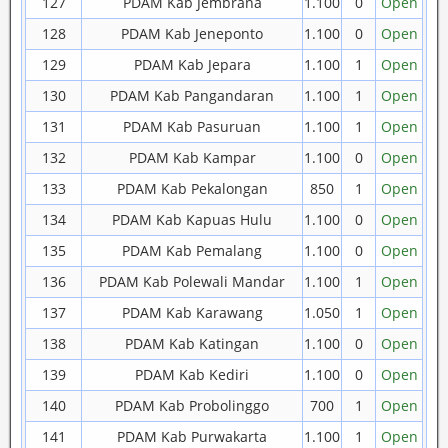
127
PDAM Kab Jembrana
1.100
0
Open
128
PDAM Kab Jeneponto
1.100
0
Open
129
PDAM Kab Jepara
1.100
1
Open
130
PDAM Kab Pangandaran
1.100
1
Open
131
PDAM Kab Pasuruan
1.100
1
Open
132
PDAM Kab Kampar
1.100
0
Open
133
PDAM Kab Pekalongan
850
1
Open
134
PDAM Kab Kapuas Hulu
1.100
0
Open
135
PDAM Kab Pemalang
1.100
0
Open
136
PDAM Kab Polewali Mandar
1.100
1
Open
137
PDAM Kab Karawang
1.050
1
Open
138
PDAM Kab Katingan
1.100
0
Open
139
PDAM Kab Kediri
1.100
0
Open
140
PDAM Kab Probolinggo
700
1
Open
141
PDAM Kab Purwakarta
1.100
1
Open