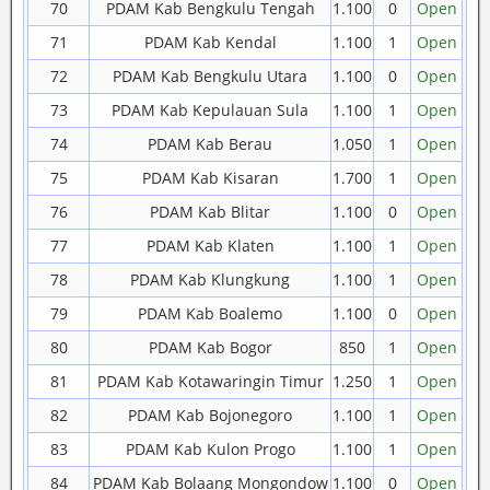
70
PDAM Kab Bengkulu Tengah
1.100
0
Open
71
PDAM Kab Kendal
1.100
1
Open
72
PDAM Kab Bengkulu Utara
1.100
0
Open
73
PDAM Kab Kepulauan Sula
1.100
1
Open
74
PDAM Kab Berau
1.050
1
Open
75
PDAM Kab Kisaran
1.700
1
Open
76
PDAM Kab Blitar
1.100
0
Open
77
PDAM Kab Klaten
1.100
1
Open
78
PDAM Kab Klungkung
1.100
1
Open
79
PDAM Kab Boalemo
1.100
0
Open
80
PDAM Kab Bogor
850
1
Open
81
PDAM Kab Kotawaringin Timur
1.250
1
Open
82
PDAM Kab Bojonegoro
1.100
1
Open
83
PDAM Kab Kulon Progo
1.100
1
Open
84
PDAM Kab Bolaang Mongondow
1.100
0
Open