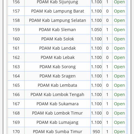
156
PDAM Kab Sijunjung
1.100
1
Open
157
PDAM Kab Lampung Barat
1.100
0
Open
158
PDAM Kab Lampung Selatan
1.100
0
Open
159
PDAM Kab Sleman
1.050
1
Open
160
PDAM Kab Solok
1.100
1
Open
161
PDAM Kab Landak
1.100
0
Open
162
PDAM Kab Lebak
1.100
0
Open
163
PDAM Kab Sorong
1.100
1
Open
164
PDAM Kab Sragen
1.100
1
Open
165
PDAM Kab Lembata
1.100
0
Open
166
PDAM Kab Lombok Tengah
1.100
1
Open
167
PDAM Kab Sukamara
1.100
1
Open
168
PDAM Kab Lombok Timur
1.100
0
Open
169
PDAM Kab Lumajang
1.100
1
Open
170
PDAM Kab Sumba Timur
950
1
Open