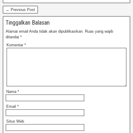
b
d
← Previous Post
o
o
Tinggalkan Balasan
o
n
Alamat email Anda tidak akan dipublikasikan.
Ruas yang wajib
k
ditandai
*
Komentar
*
Nama
*
Email
*
Situs Web