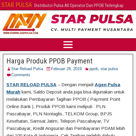
STAR PULSA
Distributor Pulsa All Operator Dan PPOB Terlengkap
Harga Produk PPOB Payment
Star Reload Pulsa
Februari 28, 2019
ppob
,
star pulsa
Comments
STAR RELOAD PULSA
– Dengan menjadi
Agen Pulsa
Murah
kami, Saldo Deposit anda juga bisa digunakan untuk
melakukan Pembayaran Tagihan PPOB ( Payment Point
Online Bank ). Produk PPOB kami meliputi : PLN
Pascabayar, PLN Nontaglis, TELKOM Group, BPJS
Kesehatan, Samsat Jatim, Telepon Pascabayar, TV
Pascabayar, Kredit Angsuran dan Pembayaran PDAM lebih
dari 100 Kota di Indonesia. Cek Tagihan terlebih dahulu