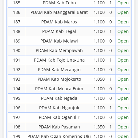
185
PDAM Kab Tebo
1.100
1
Open
186
PDAM Kab Manggarai Barat
1.100
0
Open
187
PDAM Kab Maros
1.100
0
Open
188
PDAM Kab Tegal
1.100
1
Open
189
PDAM Kab Melawi
1.100
0
Open
190
PDAM Kab Mempawah
1.100
0
Open
191
PDAM Kab Tojo Una-Una
1.100
1
Open
192
PDAM Kab Merangin
1.100
0
Open
193
PDAM Kab Mojokerto
1.050
1
Open
194
PDAM Kab Muara Enim
1.100
0
Open
195
PDAM Kab Ngada
1.100
0
Open
196
PDAM Kab Nganjuk
1.100
1
Open
197
PDAM Kab Ogan Ilir
1.100
0
Open
198
PDAM Kab Pasaman
1.350
1
Open
199
PDAM Kab Ogan Komering Ulu
1.100
0
Open