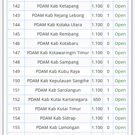
142
PDAM Kab Ketapang
1.100
0
Open
143
PDAM Kab Rejang Lebong
1.100
1
Open
144
PDAM Kab Kolaka Utara
1.100
0
Open
145
PDAM Kab Rembang
1.100
1
Open
146
PDAM Kab Kotabaru
1.100
0
Open
147
PDAM Kab Kotawaringin Timur
1.100
0
Open
148
PDAM Kab Sampang
1.100
1
Open
149
PDAM Kab Kubu Raya
1.100
0
Open
150
PDAM Kab Kepulauan Sangihe
1.100
1
Open
151
PDAM Kab Sarolangun
1.100
1
Open
152
PDAM Kab Kutai Kartanegara
650
1
Open
153
PDAM Kab Kutai Timur
1.100
1
Open
154
PDAM Kab Sidrap
1.100
1
Open
155
PDAM Kab Lamongan
1.100
0
Open