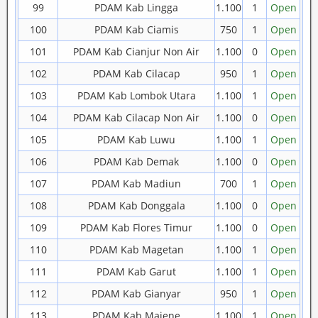
99
PDAM Kab Lingga
1.100
1
Open
100
PDAM Kab Ciamis
750
1
Open
101
PDAM Kab Cianjur Non Air
1.100
0
Open
102
PDAM Kab Cilacap
950
1
Open
103
PDAM Kab Lombok Utara
1.100
1
Open
104
PDAM Kab Cilacap Non Air
1.100
0
Open
105
PDAM Kab Luwu
1.100
1
Open
106
PDAM Kab Demak
1.100
0
Open
107
PDAM Kab Madiun
700
1
Open
108
PDAM Kab Donggala
1.100
0
Open
109
PDAM Kab Flores Timur
1.100
0
Open
110
PDAM Kab Magetan
1.100
1
Open
111
PDAM Kab Garut
1.100
1
Open
112
PDAM Kab Gianyar
950
1
Open
113
PDAM Kab Majene
1.100
1
Open