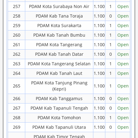
257
PDAM Kota Surabaya Non Air
1.100
1
Open
258
PDAM Kab Tana Toraja
1.100
0
Open
259
PDAM Kota Surakarta
1.100
1
Open
260
PDAM Kab Tanah Bumbu
1.100
1
Open
261
PDAM Kota Tangerang
1.100
1
Open
262
PDAM Kab Tanah Datar
1.100
0
Open
263
PDAM Kota Tangerang Selatan
1.100
1
Open
264
PDAM Kab Tanah Laut
1.100
1
Open
PDAM Kota Tanjung Pinang
265
1.100
1
Open
(Kepri)
266
PDAM Kab Tanggamus
1.100
0
Open
267
PDAM Kab Tapanuli Tengah
1.100
0
Open
268
PDAM Kota Tomohon
1.100
1
Open
269
PDAM Kab Tapanuli Utara
1.100
0
Open
PDAM Kab Timor Tengah