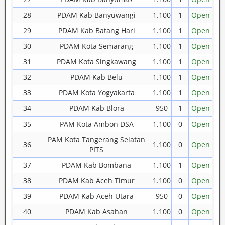
28
PDAM Kab Banyuwangi
1.100
1
Open
29
PDAM Kab Batang Hari
1.100
1
Open
30
PDAM Kota Semarang
1.100
1
Open
31
PDAM Kota Singkawang
1.100
1
Open
32
PDAM Kab Belu
1.100
1
Open
33
PDAM Kota Yogyakarta
1.100
1
Open
34
PDAM Kab Blora
950
1
Open
35
PAM Kota Ambon DSA
1.100
0
Open
PAM Kota Tangerang Selatan
36
1.100
0
Open
PITS
37
PDAM Kab Bombana
1.100
1
Open
38
PDAM Kab Aceh Timur
1.100
0
Open
39
PDAM Kab Aceh Utara
950
0
Open
40
PDAM Kab Asahan
1.100
0
Open