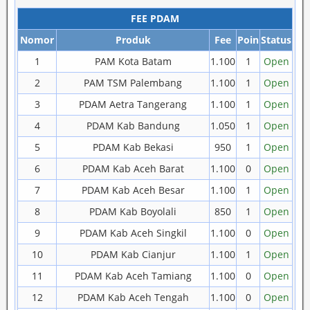
FEE PDAM
Nomor
Produk
Fee
Poin
Status
1
PAM Kota Batam
1.100
1
Open
2
PAM TSM Palembang
1.100
1
Open
3
PDAM Aetra Tangerang
1.100
1
Open
4
PDAM Kab Bandung
1.050
1
Open
5
PDAM Kab Bekasi
950
1
Open
6
PDAM Kab Aceh Barat
1.100
0
Open
7
PDAM Kab Aceh Besar
1.100
1
Open
8
PDAM Kab Boyolali
850
1
Open
9
PDAM Kab Aceh Singkil
1.100
0
Open
10
PDAM Kab Cianjur
1.100
1
Open
11
PDAM Kab Aceh Tamiang
1.100
0
Open
12
PDAM Kab Aceh Tengah
1.100
0
Open