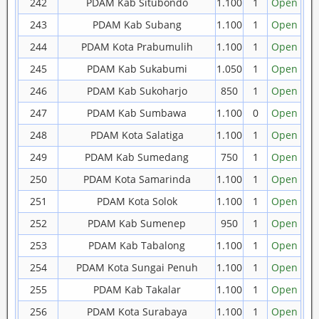
242
PDAM Kab Situbondo
1.100
1
Open
243
PDAM Kab Subang
1.100
1
Open
244
PDAM Kota Prabumulih
1.100
1
Open
245
PDAM Kab Sukabumi
1.050
1
Open
246
PDAM Kab Sukoharjo
850
1
Open
247
PDAM Kab Sumbawa
1.100
0
Open
248
PDAM Kota Salatiga
1.100
1
Open
249
PDAM Kab Sumedang
750
1
Open
250
PDAM Kota Samarinda
1.100
1
Open
251
PDAM Kota Solok
1.100
1
Open
252
PDAM Kab Sumenep
950
1
Open
253
PDAM Kab Tabalong
1.100
1
Open
254
PDAM Kota Sungai Penuh
1.100
1
Open
255
PDAM Kab Takalar
1.100
1
Open
256
PDAM Kota Surabaya
1.100
1
Open