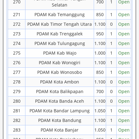
270
700
1
Open
Selatan
271
PDAM Kab Temanggung
850
1
Open
272
PDAM Kab Timor Tengah Utara
1.100
0
Open
273
PDAM Kab Trenggalek
950
1
Open
274
PDAM Kab Tulungagung
1.100
1
Open
275
PDAM Kab Wajo
1.000
1
Open
276
PDAM Kab Wonogiri
1.100
1
Open
277
PDAM Kab Wonosobo
850
1
Open
278
PDAM Kota Ambon
1.100
0
Open
279
PDAM Kota Balikpapan
700
0
Open
280
PDAM Kota Banda Aceh
1.100
0
Open
281
PDAM Kota Bandar Lampung
1.050
1
Open
282
PDAM Kota Bandung
1.100
1
Open
283
PDAM Kota Banjar
1.050
1
Open