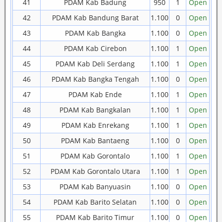
41
PDAM Kab Badung
950
1
Open
42
PDAM Kab Bandung Barat
1.100
0
Open
43
PDAM Kab Bangka
1.100
0
Open
44
PDAM Kab Cirebon
1.100
1
Open
45
PDAM Kab Deli Serdang
1.100
1
Open
46
PDAM Kab Bangka Tengah
1.100
0
Open
47
PDAM Kab Ende
1.100
1
Open
48
PDAM Kab Bangkalan
1.100
1
Open
49
PDAM Kab Enrekang
1.100
1
Open
50
PDAM Kab Bantaeng
1.100
0
Open
51
PDAM Kab Gorontalo
1.100
1
Open
52
PDAM Kab Gorontalo Utara
1.100
1
Open
53
PDAM Kab Banyuasin
1.100
0
Open
54
PDAM Kab Barito Selatan
1.100
0
Open
55
PDAM Kab Barito Timur
1.100
0
Open