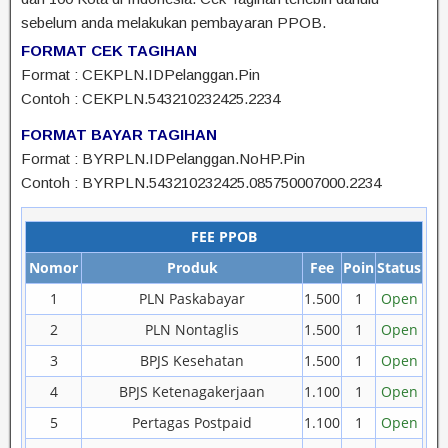
sebelum anda melakukan pembayaran PPOB.
FORMAT CEK TAGIHAN
Format : CEKPLN.IDPelanggan.Pin
Contoh : CEKPLN.543210232425.2234
FORMAT BAYAR TAGIHAN
Format : BYRPLN.IDPelanggan.NoHP.Pin
Contoh : BYRPLN.543210232425.085750007000.2234
FEE PPOB
Nomor
Produk
Fee
Poin
Status
1
PLN Paskabayar
1.500
1
Open
2
PLN Nontaglis
1.500
1
Open
3
BPJS Kesehatan
1.500
1
Open
4
BPJS Ketenagakerjaan
1.100
1
Open
5
Pertagas Postpaid
1.100
1
Open