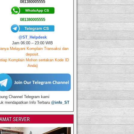
081380005555
081380005555
@ST_Helpdesk
Jam 06:00 – 23:00 WIB
Hanya Melayani Komplain Transaksi dan
deposit.
tiap Komplain Mohon sertakan Kode ID
Anda)
ung Channel Telegram kami
uk mendapatkan Info Terbaru
@info_ST
AMAT SERVER