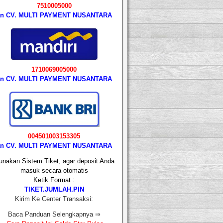
7510005000
an CV. MULTI PAYMENT NUSANTARA
1710069005000
an CV. MULTI PAYMENT NUSANTARA
004501003153305
an CV. MULTI PAYMENT NUSANTARA
nakan Sistem Tiket, agar deposit Anda
masuk secara otomatis
Ketik Format :
TIKET.JUMLAH.PIN
Kirim Ke Center Transaksi:
Baca Panduan Selengkapnya ⇒