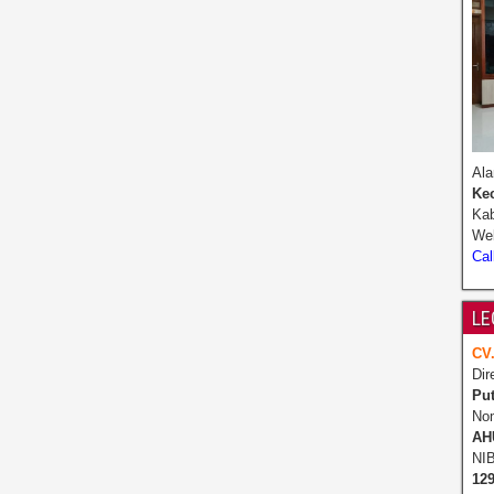
Ala
Ke
Ka
Web
Cal
LE
CV
Dir
Put
No
AH
NIB
12