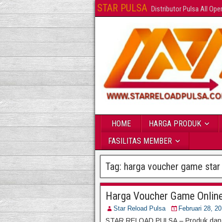
STAR PULSA
Distributor Pulsa All Op
HOME
HARGA PRODUK
FASILITAS MEMBER
Tag:
harga voucher game star
Harga Voucher Game Onlin
Star Reload Pulsa
Februari 28, 2
STAR RELOAD PULSA – Produk dan Ha