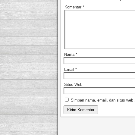
o
n
Komentar
k
*
Nama
*
Email
*
Situs Web
Simpan nama, email, dan situs web 