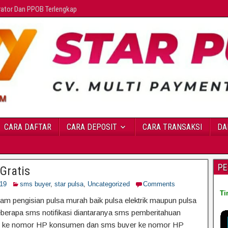
erator Dan PPOB Terlengkap
CARA DAFTAR
CARA DEPOSIT
CARA TRANSAKSI
DA
PE
Gratis
019
sms buyer
,
star pulsa
,
Uncategorized
Comments
Ti
am pengisian pulsa murah baik pulsa elektrik maupun pulsa
beberapa sms notifikasi diantaranya sms pemberitahuan
tor ke nomor HP konsumen dan sms buyer ke nomor HP