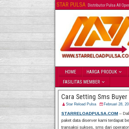
STAR PULSA
Distributor Pulsa All Op
HOME
HARGA PRODUK
FASILITAS MEMBER
Cara Setting Sms Buyer 
Star Reload Pulsa
Februari 28, 2
STARRELOADPULSA.COM
– Dal
paket data diserver kami terdapat 
transaksi sukses, sms dari opera