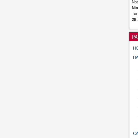
Not
Nia
Tan
28
PA
H
H
C