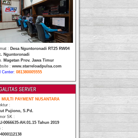
mat :
Desa Nguntoronadi RT25 RW04
c. Nguntoronadi
b.
Magetan Prov. Jawa Timur
site :
www.starreloadpulsa.com
l Center
:
081380005555
GALITAS SERVER
. MULTI PAYMENT NUSANTARA
ektur :
ut Pujiono, S.Pd.
mor SK :
U-0066635-AH.01.15 Tahun 2019
 :
94000112138