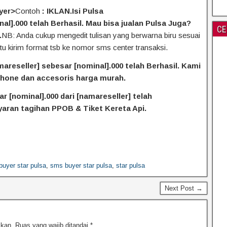
yer>
Contoh
: IKLAN.Isi Pulsa
nal].000 telah Berhasil. Mau bisa jualan Pulsa Juga?
CE
.
NB: Anda cukup mengedit tulisan yang berwarna biru sesuai
itu kirim format tsb ke nomor sms center transaksi.
mareseller] sebesar [nominal].000 telah Berhasil. Kami
hone dan accesoris harga murah.
ar [nominal].000
dari [namareseller] telah
aran tagihan PPOB & Tiket Kereta Api.
buyer star pulsa
,
sms buyer star pulsa
,
star pulsa
Next Post →
ikan.
Ruas yang wajib ditandai
*