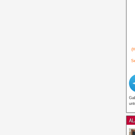
(
Se
Gab
unt
AL