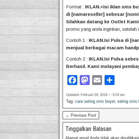
Format :
IKLAN.<isi iklan sms bu
di [namareseller] sebesar [nomi
Silahkan datang ke Outlet Kami
promo
yang anda inginkan, setelah 
Contoh 1 :
IKLAN.Isi Pulsa di [na
menjual berbagai macam handp
Contoh 2 :
IKLAN.Isi Pulsa sebes
Berhasil. Kami melayani pembay
F
M
E
S
a
a
m
h
Updated: Februari 28, 2019 — 9:24 am
c
st
ail
ar
Tag:
cara seting sms buyer
,
seting sms 
e
o
e
← Previous Post
b
d
o
o
Tinggalkan Balasan
Alamat email Anda tidak akan dipublikas