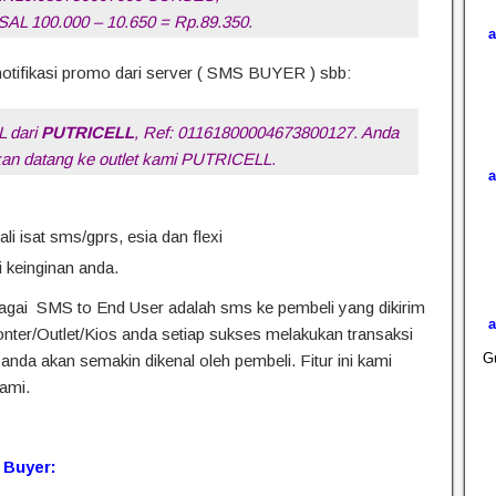
AL 100.000 – 10.650 = Rp.89.350.
tifikasi promo dari server ( SMS BUYER ) sbb:
 dari
PUTRICELL
, Ref: 01161800004673800127. Anda
ahkan datang ke outlet kami PUTRICELL.
i isat sms/gprs, esia dan flexi
 keinginan anda.
bagai SMS to End User adalah sms ke pembeli yang dikirim
onter/Outlet/Kios anda setiap sukses melakukan transaksi
Gu
t anda akan semakin dikenal oleh pembeli. Fitur ini kami
kami.
 Buyer: