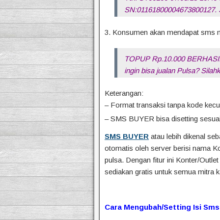
SN:01161800004673800127. S
3. Konsumen akan mendapat sms no
TOPUP Rp.10.000 BERHASIL
ingin bisa jualan Pulsa? Sil
Keterangan:
– Format transaksi tanpa kode kecual
– SMS BUYER bisa disetting sesuai
SMS BUYER
atau lebih dikenal se
otomatis oleh server berisi nama K
pulsa. Dengan fitur ini Konter/Outle
sediakan gratis untuk semua mitra 
Cara Mengubah/Setting Isi Sms