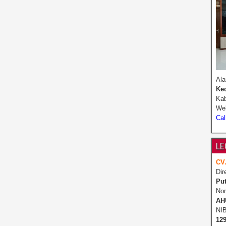
Ala
Ke
Ka
Web
Cal
LE
CV
Dir
Put
No
AH
NIB
12