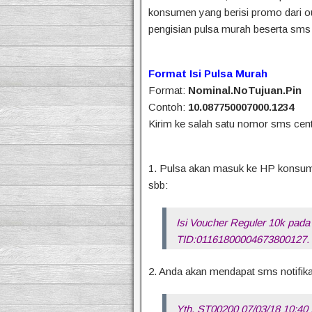
konsumen yang berisi promo dari ou
pengisian pulsa murah beserta sms 
Format Isi Pulsa Murah
Format:
Nominal.NoTujuan.Pin
Contoh:
10.087750007000.1234
Kirim ke salah satu nomor sms cen
1. Pulsa akan masuk ke HP konsum
sbb:
Isi Voucher Reguler 10k pada
TID:01161800004673800127.
2. Anda akan mendapat sms notifikas
Yth. ST00200 07/03/18 10:4