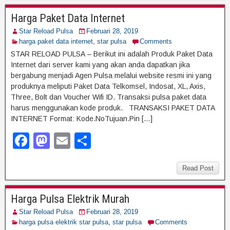
e
o
e
Harga Paket Data Internet
b
d
Star Reload Pulsa
Februari 28, 2019
o
o
harga paket data internet
,
star pulsa
Comments
o
n
STAR RELOAD PULSA – Berikut ini adalah Produk Paket Data
Internet dari server kami yang akan anda dapatkan jika
k
bergabung menjadi Agen Pulsa melalui website resmi ini yang
produknya meliputi Paket Data Telkomsel, Indosat, XL, Axis,
Three, Bolt dan Voucher Wifi ID. Transaksi pulsa paket data
harus menggunakan kode produk. TRANSAKSI PAKET DATA
INTERNET Format: Kode.NoTujuan.Pin […]
F
M
E
S
a
a
m
h
c
st
ail
ar
Read Post
e
o
e
Harga Pulsa Elektrik Murah
b
d
Star Reload Pulsa
Februari 28, 2019
o
o
harga pulsa elektrik star pulsa
,
star pulsa
Comments