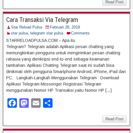
c
st
ail
ar
Read Post
e
o
e
Cara Transaksi Via Telegram
b
d
Star Reload Pulsa
Februari 28, 2019
o
o
star pulsa
,
telegram star pulsa
Comments
o
n
STARRELOADPULSA.COM – Apa itu
Telegram? Telegram adalah Aplikasi pesan chatting yang
k
memungkinkan pengguna untuk mengirimkan pesan chatting
rahasia yang dienkripsi end-to-end sebagai keamanan
tambahan. Aplikasi Chatting Telegram saat ini sudah bisa
dinikmati oleh pengguna Smartphone Android, iPhone, iPad dan
PC. Langkah-Langkah Menggunakan Telegram : Download
Aplikasi Telegram Messenger Registrasi Telegram
menggunakan Nomor HP Transaksi yaitu Nomor HP […]
F
M
E
S
a
a
m
h
c
st
ail
ar
Read Post
e
o
e