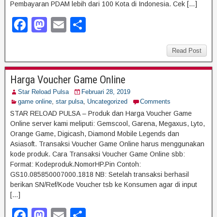
Pembayaran PDAM lebih dari 100 Kota di Indonesia. Cek […]
F
M
E
S
a
a
m
h
c
st
ail
ar
Read Post
e
o
e
Harga Voucher Game Online
b
d
Star Reload Pulsa
Februari 28, 2019
o
o
game online
,
star pulsa
,
Uncategorized
Comments
o
n
STAR RELOAD PULSA – Produk dan Harga Voucher Game
Online server kami meliputi: Gemscool, Garena, Megaxus, Lyto,
k
Orange Game, Digicash, Diamond Mobile Legends dan
Asiasoft. Transaksi Voucher Game Online harus menggunakan
kode produk. Cara Transaksi Voucher Game Online sbb:
Format: Kodeproduk.NomorHP.Pin Contoh:
GS10.085850007000.1818 NB: Setelah transaksi berhasil
berikan SN/Ref/Kode Voucher tsb ke Konsumen agar di input
[…]
F
M
E
S