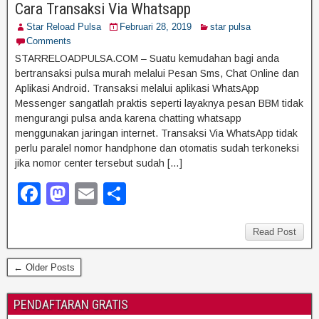
Cara Transaksi Via Whatsapp
b
d
Star Reload Pulsa
Februari 28, 2019
star pulsa
o
o
Comments
o
n
STARRELOADPULSA.COM – Suatu kemudahan bagi anda
bertransaksi pulsa murah melalui Pesan Sms, Chat Online dan
k
Aplikasi Android. Transaksi melalui aplikasi WhatsApp
Messenger sangatlah praktis seperti layaknya pesan BBM tidak
mengurangi pulsa anda karena chatting whatsapp
menggunakan jaringan internet. Transaksi Via WhatsApp tidak
perlu paralel nomor handphone dan otomatis sudah terkoneksi
jika nomor center tersebut sudah […]
F
M
E
S
a
a
m
h
c
st
ail
ar
Read Post
e
o
e
← Older Posts
b
d
o
o
PENDAFTARAN GRATIS