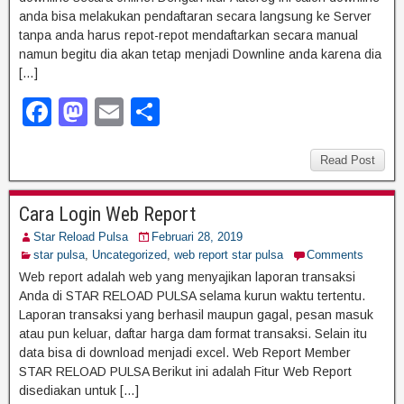
anda bisa melakukan pendaftaran secara langsung ke Server
tanpa anda harus repot-repot mendaftarkan secara manual
namun begitu dia akan tetap menjadi Downline anda karena dia
[…]
F
M
E
S
a
a
m
h
c
st
ail
ar
Read Post
e
o
e
Cara Login Web Report
b
d
Star Reload Pulsa
Februari 28, 2019
o
o
star pulsa
,
Uncategorized
,
web report star pulsa
Comments
o
n
Web report adalah web yang menyajikan laporan transaksi
Anda di STAR RELOAD PULSA selama kurun waktu tertentu.
k
Laporan transaksi yang berhasil maupun gagal, pesan masuk
atau pun keluar, daftar harga dam format transaksi. Selain itu
data bisa di download menjadi excel. Web Report Member
STAR RELOAD PULSA Berikut ini adalah Fitur Web Report
disediakan untuk […]