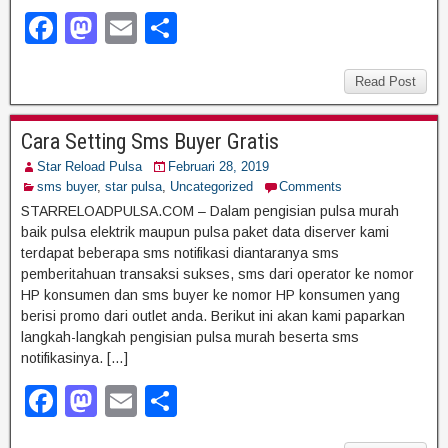
F
M
E
S
a
a
m
h
c
st
ail
ar
Read Post
e
o
e
Cara Setting Sms Buyer Gratis
b
d
Star Reload Pulsa
Februari 28, 2019
o
o
sms buyer
,
star pulsa
,
Uncategorized
Comments
o
n
STARRELOADPULSA.COM – Dalam pengisian pulsa murah
baik pulsa elektrik maupun pulsa paket data diserver kami
k
terdapat beberapa sms notifikasi diantaranya sms
pemberitahuan transaksi sukses, sms dari operator ke nomor
HP konsumen dan sms buyer ke nomor HP konsumen yang
berisi promo dari outlet anda. Berikut ini akan kami paparkan
langkah-langkah pengisian pulsa murah beserta sms
notifikasinya. […]
F
M
E
S
a
a
m
h