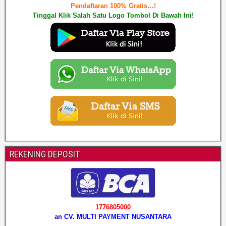
o
n
Pendaftaran 100% Gratis…!
Tinggal Klik Salah Satu Logo Tombol Di Bawah Ini!
k
REKENING DEPOSIT
1776805000
an CV. MULTI PAYMENT NUSANTARA