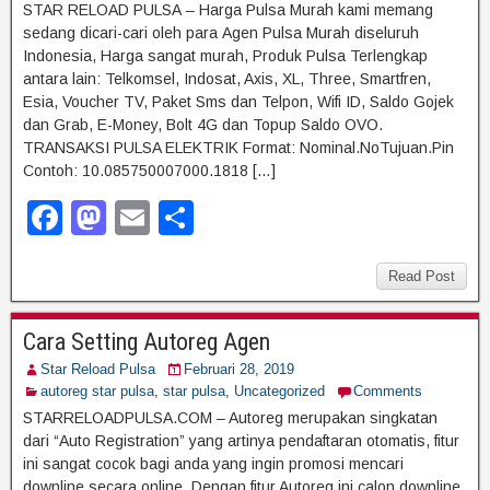
o
n
STAR RELOAD PULSA – Harga Pulsa Murah kami memang
sedang dicari-cari oleh para Agen Pulsa Murah diseluruh
k
Indonesia, Harga sangat murah, Produk Pulsa Terlengkap
antara lain: Telkomsel, Indosat, Axis, XL, Three, Smartfren,
Esia, Voucher TV, Paket Sms dan Telpon, Wifi ID, Saldo Gojek
dan Grab, E-Money, Bolt 4G dan Topup Saldo OVO.
TRANSAKSI PULSA ELEKTRIK Format: Nominal.NoTujuan.Pin
Contoh: 10.085750007000.1818 […]
F
M
E
S
a
a
m
h
c
st
ail
ar
Read Post
e
o
e
Cara Setting Autoreg Agen
b
d
Star Reload Pulsa
Februari 28, 2019
o
o
autoreg star pulsa
,
star pulsa
,
Uncategorized
Comments
o
n
STARRELOADPULSA.COM – Autoreg merupakan singkatan
dari “Auto Registration” yang artinya pendaftaran otomatis, fitur
k
ini sangat cocok bagi anda yang ingin promosi mencari
downline secara online. Dengan fitur Autoreg ini calon downline