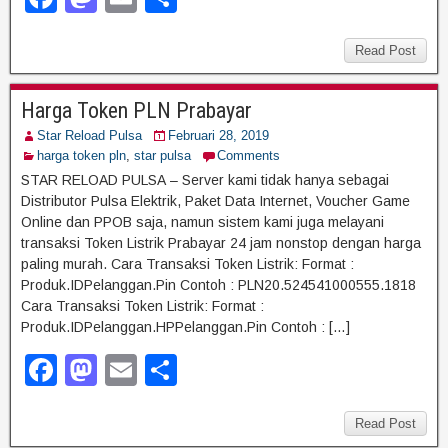
a
a
m
h
c
st
ail
ar
Read Post
e
o
e
Harga Token PLN Prabayar
b
d
Star Reload Pulsa
Februari 28, 2019
o
o
harga token pln
,
star pulsa
Comments
o
n
STAR RELOAD PULSA – Server kami tidak hanya sebagai
Distributor Pulsa Elektrik, Paket Data Internet, Voucher Game
k
Online dan PPOB saja, namun sistem kami juga melayani
transaksi Token Listrik Prabayar 24 jam nonstop dengan harga
paling murah. Cara Transaksi Token Listrik: Format :
Produk.IDPelanggan.Pin Contoh : PLN20.524541000555.1818
Cara Transaksi Token Listrik: Format :
Produk.IDPelanggan.HPPelanggan.Pin Contoh : […]
F
M
E
S
a
a
m
h
c
st
ail
ar
Read Post