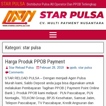
STAR PULSA
Distributor Pulsa All Operator Dan PPOB Terlengkap
Kategori:
star pulsa
Harga Produk PPOB Payment
Star Reload Pulsa
Februari 28, 2019
ppob
,
star pulsa
Comments
STAR RELOAD PULSA – Dengan menjadi Agen Pulsa
Murah kami, Saldo Deposit anda juga bisa digunakan untuk
melakukan Pembayaran Tagihan PPOB ( Payment Point Online
Bank ). Produk PPOB kami meliputi : PLN Pascabayar, PLN
Nontaglis, TELKOM Group, BPJS Kesehatan, Samsat Jatim,
Telepon Pascabayar, TV Pascabayar, Kredit Angsuran dan